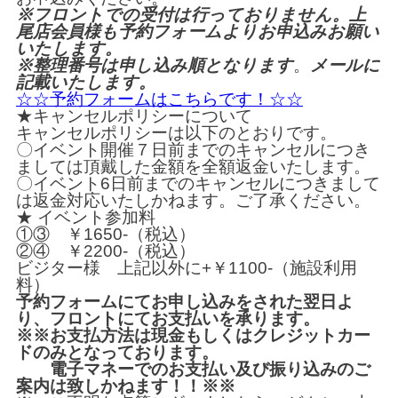
※フロントでの受付は行っておりません。上
尾店会員様も予約フォームよりお申込みお願い
いたします。
※整理番号は申し込み順となります
。
メールに
記載いたします。
☆☆予約フォームはこちらです！☆☆
★キャンセルポリシーについて
キャンセルポリシーは以下のとおりです。
〇イベント開催７日前までのキャンセルにつき
ましては頂戴した金額を全額返金いたします。
〇イベント6日前までのキャンセルにつきまして
は返金対応いたしかねます。ご了承ください。
★ イベント参加料
①③ ￥1650-（税込）
②④ ￥2200-（税込）
ビジター様 上記以外に+￥1100-（施設利用
料）
予約フォームにてお申し込みをされた翌日よ
り、フロントにてお支払いを承ります。
※※お支払方法は現金もしくはクレジットカー
ドのみとなっております。
電子マネーでのお支払い及び振り込みのご
案内は致しかねます！！※※