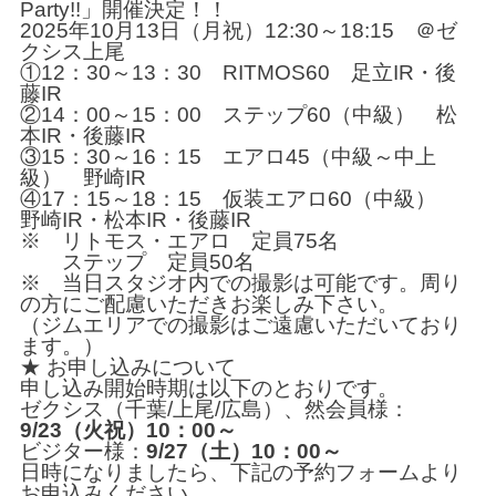
Party!!」開催決定！！
2025年10月13日（月祝）12:30～18:15 ＠ゼ
クシス上尾
①12：30～13：30 RITMOS60 足立IR・後
藤IR
②14：00～15：00 ステップ60（中級） 松
本IR・後藤IR
③15：30～16：15 エアロ45（中級～中上
級） 野崎IR
④17：15～18：15 仮装エアロ60（中級）
野崎IR・松本IR・後藤IR
※ リトモス・エアロ 定員75名
ステップ 定員50名
※ 当日スタジオ内での撮影は可能です。周り
の方にご配慮いただきお楽しみ下さい。
（ジムエリアでの撮影はご遠慮いただいており
ます。）
★ お申し込みについて
申し込み開始時期は以下のとおりです。
ゼクシス（千葉/上尾/広島）、然会員様：
9/23（火祝）10：00～
ビジター様：
9/27（土）10：00～
日時になりましたら、下記の予約フォームより
お申込みください。